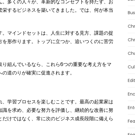
ん。多くの人々が、革新的なコンセプトを持たず、お
繁栄するビジネスを築いてきました。では、何が本当
Bus
Chr
す。マインドセットは、人生に対する見方、課題の捉
Chr
方を形作ります。トップに立つか、追いつくのに苦労
Ch
取り組んでいるなら、これら6つの重要な考え方をマ
Cul
への道のりが確実に促進されます。
Edi
Enc
れ、学習プロセスを楽しむことです。最高の起業家は
Ent
知識を求め、必要な努力を評価し、継続的な改善に努
とだけではなく、常に次のビジネス成長段階に備えら
Fea
Foo