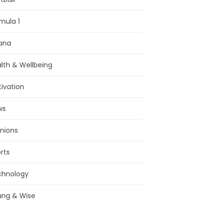
mula 1
ana
lth & Wellbeing
ivation
ws
nions
rts
chnology
ung & Wise