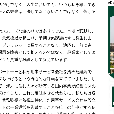
AD
スだけでなく、人生においても、いつも私を導いてき
最大の栄光は、決して落ちないことではなく、落ちる
はスムーズな道のりではありません。市場は変動し、
、景気後退が起こり、予期せぬ課題は常に発生しま
、プレッシャーに屈することなく、適応し、前に進
課題を障害として捉えるのではなく、起業家としてよ
ドルと貴重な教訓として捉えています。
パートナーと私が用事サービス会社を始めた経緯で
立ち上げるという野心的な計画を立てていました。し
で、海外に住む人々が所有する国内事業が経営ミスの
続けました。これに落胆させる代わりに、私たちは適
、業務監視と監視に特化した用事サービス会社を設立
ントの事業運営を監督することを唯一の仕事とする信