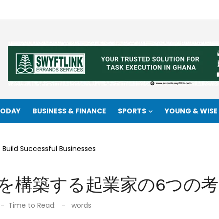
TODAY
BUSINESS & FINANCE
SPORTS
YOUNG & WISE
 Build Successful Businesses
を構築する起業家の6つの考
Time to Read:
-
words