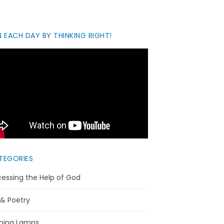
 EACH DAY BY THINKING RIGHT!
TEGORIES
essing the Help of God
 & Poetry
ning Lamps