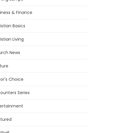
iness & Finance
istian Basics
istian Living
urch News
ture
tor's Choice
ounters Series
ertainment
tured
tball