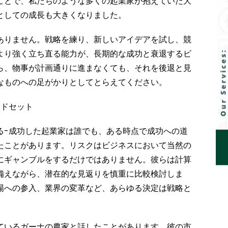
ことで、私たちのような多くの起業家が抱えていた大
としての成長も大きくなりました。
ありません。戦略を練り、新しいアイデアを試し、競
より強く立ち直る能力が、長期的な成功と衰退するビ
ら、物事が計画通りに進まなくても、それを後退と見
なものへの足がかりとしてとらえてください。
ンドセット
る-成功した起業家は誰でも、ある時点で成功への道
たことがあります。リスクはビジネスにおいて当然の
にギャンブルをするだけではありません。彼らは計算
備えながら、潜在的な見返りを慎重に比較検討しま
場への参入、業界の変革など、あらゆる決定は戦略と
ているガーナの農家と話したことがあります。彼の市