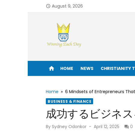
August 9, 2026
access_time
Enjoy life to its fullest!
home
HOME
NEWS
CHRISTIANITY 
Home
»
6 Mindsets of Entrepreneurs That
BUSINESS & FINANCE
成功するビジネス
By
Sydney Odonkor
April 12, 2025
0