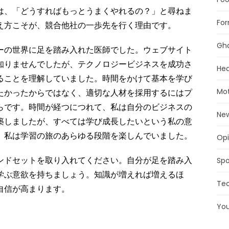
は、「どうすればもっとうまくやれるの？」と尋ねま
For
え方こそが、競合他社の一歩先を行く理由です。
Gh
ーの世界に足を踏み入れた医師でした。ウェブサイト
知りませんでしたが、テクノロジービジネスを成功さ
Hea
ることを理解していました。時間をかけて基本を学び
Mot
たかったからではなく、適切な人材を採用するにはプ
らです。時間が経つにつれて、私は自分のビジネスの
Ne
築しましたが、すべては学び成長したいという私の意
、私は学習の旅のあらゆる段階を楽しんでいました。
Opi
ンドセットを取り入れてください。自分が足を踏み入
Spo
学ぶ意欲を持ちましょう。知識が増えれば増えるほ
Te
自信が高まります。
Yo