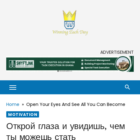
Skip
to
content
Enjoy life to its fullest!
ADVERTISEMENT
Home
»
Open Your Eyes And See All You Can Become
MOTIVATION
Открой глаза и увидишь, чем
ты можешь стать