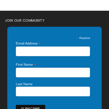
JOIN OUR COMMUNITY
*
Required
*
Email Address
*
First Name
Last Name