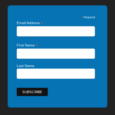
*
Required
*
Email Address
*
First Name
Last Name