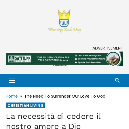
Skip
to
content
Enjoy life to its fullest!
ADVERTISEMENT
Home
»
The Need To Surrender Our Love To God
CHRISTIAN LIVING
La necessità di cedere il
nostro amore a Dio