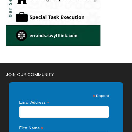
JOIN OUR COMMUNITY
*
Required
*
Email Address
*
First Name