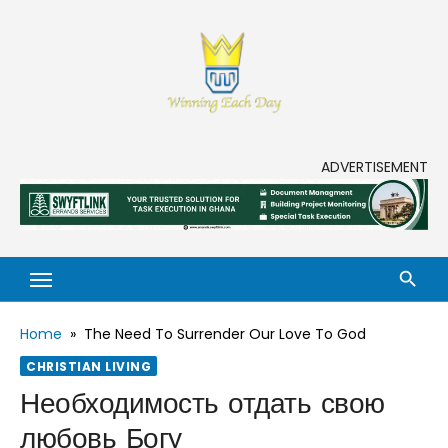
Skip
to
content
Enjoy life to its fullest!
ADVERTISEMENT
Home
»
The Need To Surrender Our Love To God
CHRISTIAN LIVING
Необходимость отдать свою
любовь Богу