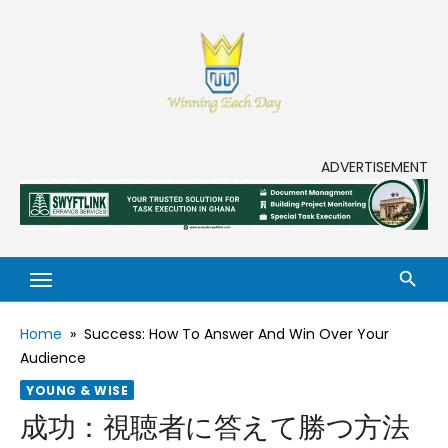
Skip
to
content
Enjoy life to its fullest!
ADVERTISEMENT
Home
»
Success: How To Answer And Win Over Your
Audience
YOUNG & WISE
成功：視聴者に答えて勝つ方法