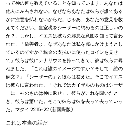
って神の道を教えていることを知っています。あなたは
他人に左右されない。なぜならあなたは彼らが誰である
かに注意を払わないからだ。じゃあ、あなたの意見を教
えてください。皇室税をシーザーに納めるのは正しいの
か？」しかし、イエスは彼らの邪悪な意図を知って言わ
れた、「偽善者よ、なぜあなたは私を罠にかけようとし
ているのですか？税金の支払いに使ったコインを見せ
て」彼らは彼にデナリウスを持ってきて、彼は彼らに尋
ねました、「これは誰のイメージですか？そして、誰の
碑文？」「シーザーの」と彼らは答えた。そこでイエス
は彼らに言われた、「それではカイザルのものはシーザ
ーに、神のものは神に返せ」。彼らがこれを聞いたと
き、彼らは驚いた。そこで彼らは彼を去って去っていっ
た。マタイ 22:15-22 (新国際版)
これは本当の話だ