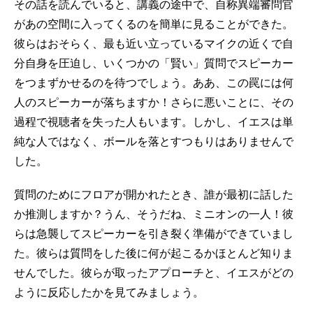
その話を読んでいると、講義の途中で、自称異端審問官
があの空間に入ってくるのを簡単に見ることができた。
彼らはおそらく、最も近い立っているマイクの近くで自
分自身を圧迫し、いくつかの「賢い」質問でスピーカー
をつまずかせるのを待つでしょう。ああ、この罠には何
人のスピーカーが落ちますか！さらに悪いことに、その
過程で視聴者を失った人もいます。しかし、イエスは単
純な人ではなく、ボールを落とすつもりはありませんで
した。
質問のためにフロアが開かれたとき、誰が最初に話した
か推測しますか？うん、そうだね、ミニオンの一人！彼
らは急襲してスピーカーを引き裂く準備ができていまし
た。彼らは質問をした後に何が起こるかほとんど知りま
せんでした。彼らが取ったアプローチと、イエスがどの
ように反応したかを見てみましょう。