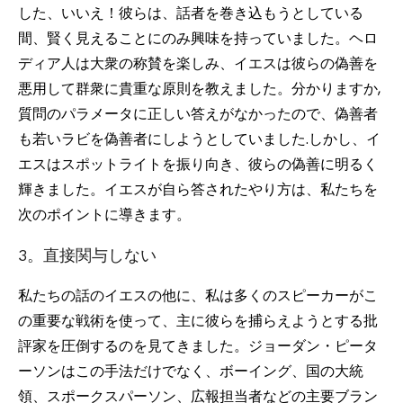
した、いいえ！彼らは、話者を巻き込もうとしている
間、賢く見えることにのみ興味を持っていました。ヘロ
ディア人は大衆の称賛を楽しみ、イエスは彼らの偽善を
悪用して群衆に貴重な原則を教えました。分かりますか,
質問のパラメータに正しい答えがなかったので、偽善者
も若いラビを偽善者にしようとしていました.しかし、イ
エスはスポットライトを振り向き、彼らの偽善に明るく
輝きました。イエスが自ら答されたやり方は、私たちを
次のポイントに導きます。
3。直接関与しない
私たちの話のイエスの他に、私は多くのスピーカーがこ
の重要な戦術を使って、主に彼らを捕らえようとする批
評家を圧倒するのを見てきました。ジョーダン・ピータ
ーソンはこの手法だけでなく、ボーイング、国の大統
領、スポークスパーソン、広報担当者などの主要ブラン