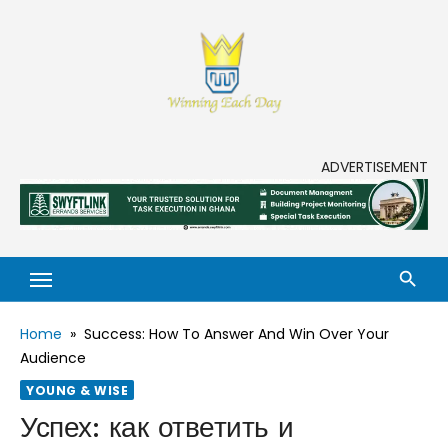
Skip
to
content
Enjoy life to its fullest!
ADVERTISEMENT
Home
»
Success: How To Answer And Win Over Your
Audience
YOUNG & WISE
Успех: как ответить и